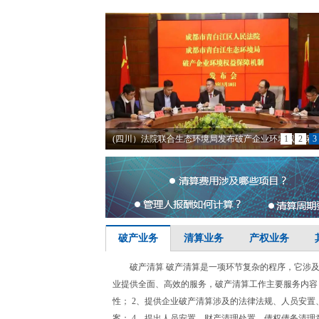
(四川）法院联合生态环境局发布破产企业环境权益保
1
2
3
制
(北京）北京市破产管理人协会与中信证券召开调研座
（北京）破产管理人协会举办新单位会员入会暨首期培
(北京）第一届北京市破产管理人协会理事会召开第六
动
议
破产业务
清算业务
产权业务
破产清算 破产清算是一项环节复杂的程序，它涉
业提供全面、高效的服务，破产清算工作主要服务内容：
性； 2、提供企业破产清算涉及的法律法规、人员安置
案； 4、提出人员安置、财产清理处置、债权债务清理