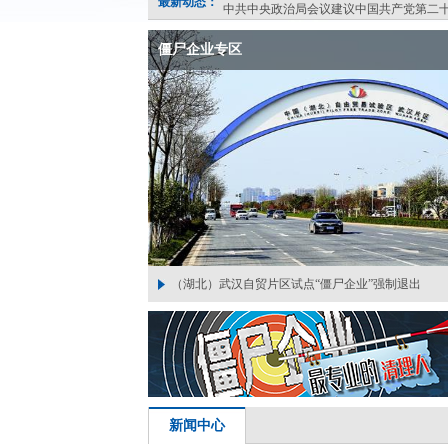
最新动态：
中共中央政治局会议建议中国共产党第二十
（云南）昆明法院房地产破产案件
僵尸企业专区
（湖北）武汉破产法庭揭牌
优化营商环境：北京首例适用中小微企业
天津市高级人民法院 国家税务总局天津市
国务院办公厅：关于进一步优化营商环境
中共中央政治局会议建议中国共产党第二十
（湖北）武汉自贸片区试点“僵尸企业”强制退出
（黑龙江）黑龙江鹤岗中院开展“僵尸企业”强制清退
（河北）河北健全破产审判机制 促200余家国有“僵
（宁夏）24户“僵尸企业”全部出清 宁夏国资监管企
作
业”退市
年行动成...
新闻中心