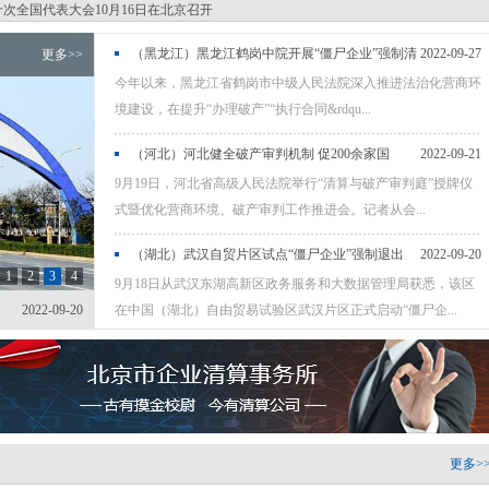
次全国代表大会10月16日在北京召开
（黑龙江）黑龙江鹤岗中院开展“僵尸企业”强制清
2022-09-27
更多>>
今年以来，黑龙江省鹤岗市中级人民法院深入推进法治化营商环
退工作
境建设，在提升“办理破产”“执行合同&rdqu...
快速重整程序案件裁定批准重整计划
税务局关于优化企业破产程序中涉税事项办理的实施意见
（河北）河北健全破产审判机制 促200余家国
2022-09-21
9月19日，河北省高级人民法院举行“清算与破产审判庭”授牌仪
有“僵尸企业”退市
降低市场主体制度性交易成本的意见
式暨优化营商环境、破产审判工作推进会。记者从会...
次全国代表大会10月16日在北京召开
（湖北）武汉自贸片区试点“僵尸企业”强制退出
2022-09-20
1
2
3
4
9月18日从武汉东湖高新区政务服务和大数据管理局获悉，该区
2022-09-20
在中国（湖北）自由贸易试验区武汉片区正式启动“僵尸企...
工
尸企
业三
2022-09-27
2022-09-21
2022-08-26
更多>