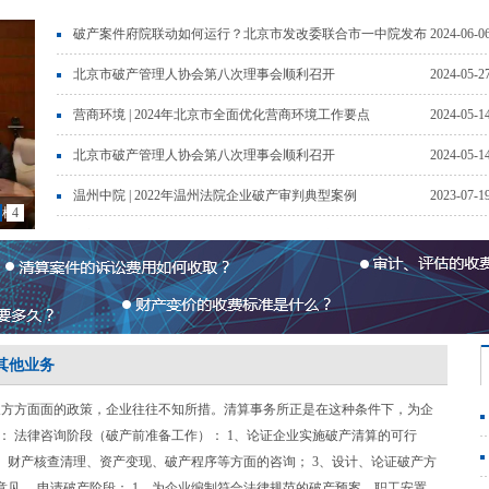
破产案件府院联动如何运行？北京市发改委联合市一中院发布
2024-06-0
典型案例及典型机制
北京市破产管理人协会第八次理事会顺利召开
2024-05-2
营商环境 | 2024年北京市全面优化营商环境工作要点
2024-05-1
北京市破产管理人协会第八次理事会顺利召开
2024-05-1
温州中院 | 2022年温州法院企业破产审判典型案例
2023-07-1
障机
4
蓟门破产重组对话：民法典视野下的中国破产法
2023-06-1
谈会
训活
次会
其他业务
及方方面面的政策，企业往往不知所措。清算事务所正是在这种条件下，为企
 法律咨询阶段（破产前准备工作）： 1、论证企业实施破产清算的可行
、财产核查清理、资产变现、破产程序等方面的咨询； 3、设计、论证破产方
意见。 申请破产阶段： 1、为企业编制符合法律规范的破产预案、职工安置