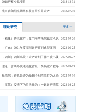
2018产权交易项目
2018-12-31
北京睿朗阳光网络科技有限公司破产...
2018-07-10
理论研究
更多>>
（福建）跨境破产：厦门海事法院裁定承认
2022-09-26
新加坡两公司管理人的...
（广东）2021年度深圳破产审判典型案例
2022-09-25
（四川）四川高院：破产审判工作白皮书及
2022-09-22
十大典型案例（2017-20...
理论：营商环境法治化背景下简易破产程序
2022-09-19
的构建研究
最高院：善意是否为撤销个别清偿行为之条
2022-09-16
件？
（江苏）疫情下的司法作为：一起破产清算
2022-08-25
案件的“双百成效”